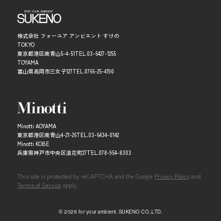
株式会社 フォーユア アンビエント すけの
TOKYO
東京都港区南青山5-4-51
TEL.
03-6427-1255
TOYAMA
富山県高岡市三女子127
TEL.
0766-25-4190
Minotti AOYAMA
東京都港区南青山4-21-26
TEL.
03-6434-0142
Minotti KOBE
兵庫県神戸市中央区浪花町27
TEL.
078-954-8303
This site is protected by reCAPTCHA and the Google
Privacy Policy
and
Terms of Service
apply.
© 2026 for your ambient. SUKENO CO.,LTD.