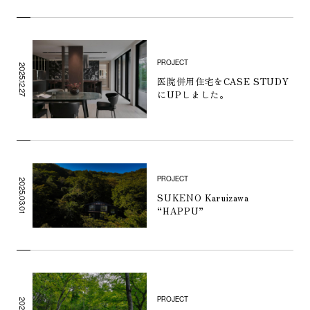
PROJECT
2025.12.27
医院併用住宅をCASE STUDY
にUPしました。
PROJECT
2025.03.01
SUKENO Karuizawa
“HAPPU”
PROJECT