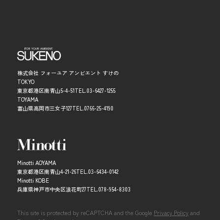
株式会社 フォーユア アンビエント すけの
TOKYO
東京都港区南青山5-4-51
TEL.
03-6427-1255
TOYAMA
富山県高岡市三女子127
TEL.
0766-25-4190
Minotti AOYAMA
東京都港区南青山4-21-26
TEL.
03-6434-0142
Minotti KOBE
兵庫県神戸市中央区浪花町27
TEL.
078-954-8303
This site is protected by reCAPTCHA and the Google
Privacy Policy
and