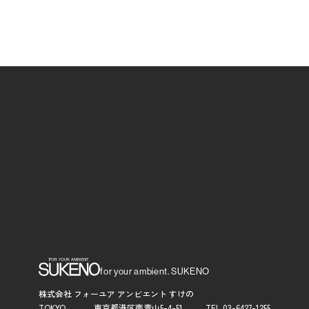
for your ambient. SUKENO
株式会社 フォーユア アンビエント すけの
TOKYO
東京都港区南青山5-4-51
TEL.
03-6427-1255