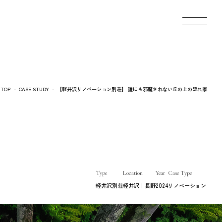
TOP
-
CASE STUDY
-
【軽井沢リノベーション別荘】 誰にも邪魔されない丘の上の隠れ家
Type
Location
Year
Case Type
軽井沢別荘
軽井沢｜長野
2024
リノベーション